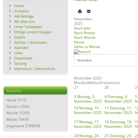
Home
Vorstand
Alle Beiträge
November,
Wir über uns
2025
Unser Teckelplatz
Nach Jahr
Erfolge unserer Gruppe
Nach Monat
Galerie
Nach Woche
Heute
Züchter | Deckrüden
Gehe zu Monat
Kalender
Links
Downloads
Satzung
Impressum | Datenschutz
November 2025
Mon
Die
Mit
Don
Fre
Sam
Son
27
28
2
Besucher
3
Montag, 3.
4
Dienstag, 4.
5
Heute
3110
November 2025
November 2025
N
Gestern
3002
10
Montag, 10.
11
Dienstag, 11.
1
November 2025
November 2025
N
Woche
15205
Monat
19439
17
Montag, 17.
18
Dienstag, 18.
1
Insgesamt
2788338
November 2025
November 2025
N
24
Montag, 24.
25
Dienstag, 25.
2