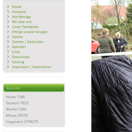
Home
Vorstand
Alle Beiträge
Wir über uns
Unser Teckelplatz
Erfolge unserer Gruppe
Galerie
Züchter | Deckrüden
Kalender
Links
Downloads
Satzung
Impressum | Datenschutz
Besucher
Heute
1346
Gestern
7023
Woche
1346
Monat
29376
Insgesamt
2798275