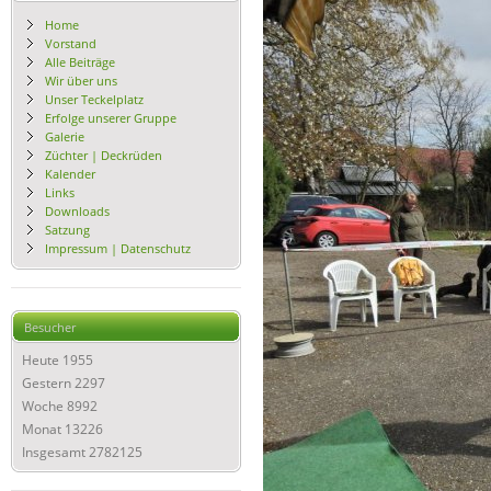
Home
Vorstand
Alle Beiträge
Wir über uns
Unser Teckelplatz
Erfolge unserer Gruppe
Galerie
Züchter | Deckrüden
Kalender
Links
Downloads
Satzung
Impressum | Datenschutz
Besucher
Heute
1955
Gestern
2297
Woche
8992
Monat
13226
Insgesamt
2782125