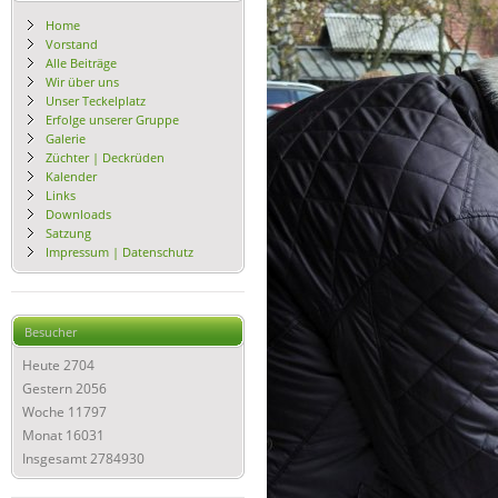
Home
Vorstand
Alle Beiträge
Wir über uns
Unser Teckelplatz
Erfolge unserer Gruppe
Galerie
Züchter | Deckrüden
Kalender
Links
Downloads
Satzung
Impressum | Datenschutz
Besucher
Heute
2704
Gestern
2056
Woche
11797
Monat
16031
Insgesamt
2784930