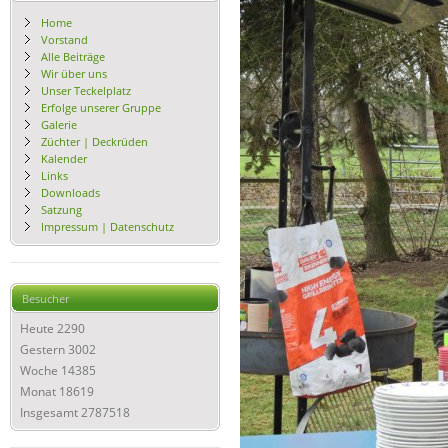
Home
Vorstand
Alle Beiträge
Wir über uns
Unser Teckelplatz
Erfolge unserer Gruppe
Galerie
Züchter | Deckrüden
Kalender
Links
Downloads
Satzung
Impressum | Datenschutz
Besucher
Heute
2290
Gestern
3002
Woche
14385
Monat
18619
Insgesamt
2787518